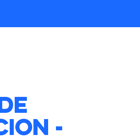
GOZATU ZARAUTZ ETA GURE DENDAK!
 de
cion -