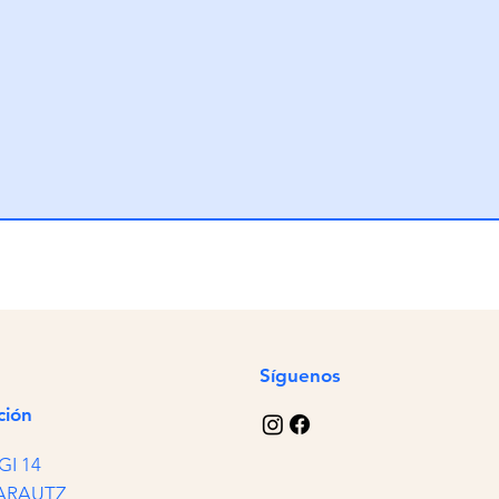
Síguenos
ción
GI 14
ZARAUTZ