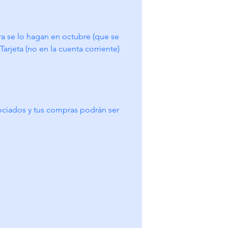
 se lo hagan en octubre (que se 
arjeta (no en la cuenta corriente) 
asociados y tus compras podrán ser 