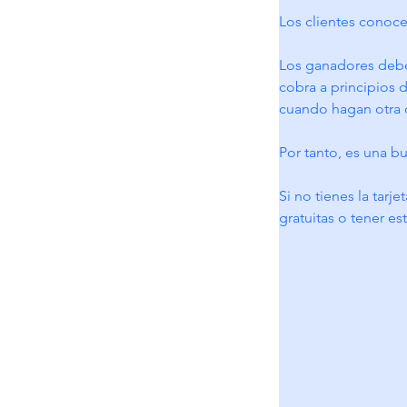
Los clientes conoc
Los ganadores debe
cobra a principios d
cuando hagan otra c
Por tanto, es una b
Si no tienes la tarj
gratuitas o tener e