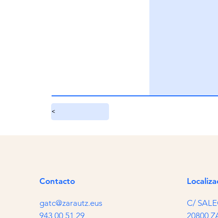
<
Contacto
Localiza
gatc@zarautz.eus
C/ SALE
943 00 51 29
20800 