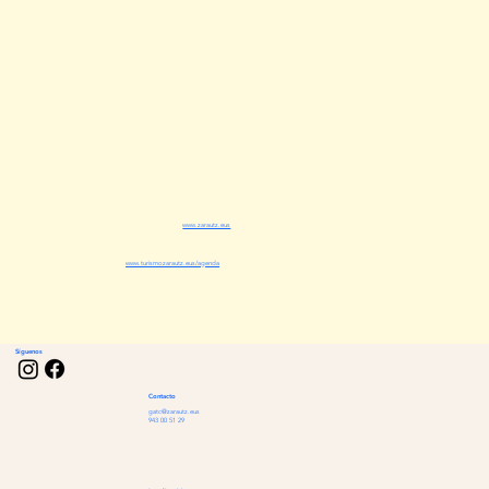
www.zarautz.eus
www.turismozarautz.eus/agenda
Síguenos
Contacto
gatc@zarautz.eus
943 00 51 29