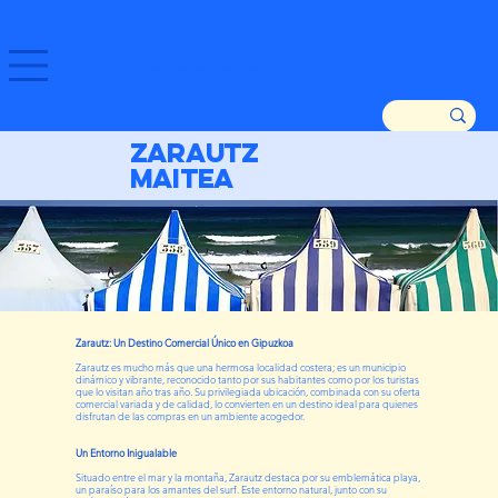
GOZATU ZARAUTZ ETA GURE DENDAK!
Zarautz
maitea
Zarautz: Un Destino Comercial Único en Gipuzkoa
Zarautz es mucho más que una hermosa localidad costera; es un municipio
dinámico y vibrante, reconocido tanto por sus habitantes como por los turistas
que lo visitan año tras año. Su privilegiada ubicación, combinada con su oferta
comercial variada y de calidad, lo convierten en un destino ideal para quienes
disfrutan de las compras en un ambiente acogedor.
Un Entorno Inigualable
Situado entre el mar y la montaña, Zarautz destaca por su emblemática playa,
un paraíso para los amantes del surf. Este entorno natural, junto con su