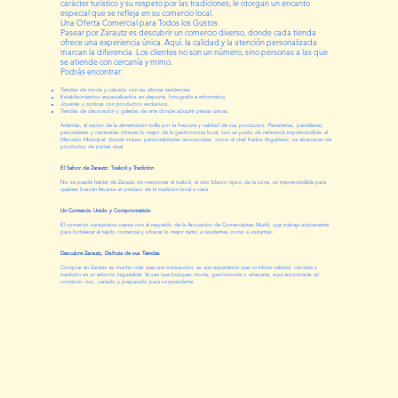
carácter turístico y su respeto por las tradiciones, le otorgan un encanto
especial que se refleja en su comercio local.
Una Oferta Comercial para Todos los Gustos
Pasear por Zarautz es descubrir un comercio diverso, donde cada tienda
ofrece una experiencia única. Aquí, la calidad y la atención personalizada
marcan la diferencia. Los clientes no son un número, sino personas a las que
se atiende con cercanía y mimo.
Podrás encontrar:
Tiendas de moda y calzado con las últimas tendencias.
Establecimientos especializados en deporte, fotografía e informática.
Joyerías y ópticas con productos exclusivos.
Tiendas de decoración y galerías de arte donde adquirir piezas únicas.
Además, el sector de la alimentación brilla por la frescura y calidad de sus productos. Panaderías, pastelerías,
pescaderías y carnicerías ofrecen lo mejor de la gastronomía local, con un punto de referencia imprescindible: el
Mercado Municipal, donde incluso personalidades reconocidas, como el chef Karlos Arguiñano, se abastecen de
productos de primer nivel.
El Sabor de Zarautz: Txakoli y Tradición
No se puede hablar de Zarautz sin mencionar el txakoli, el vino blanco típico de la zona, un imprescindible para
quienes buscan llevarse un pedazo de la tradición local a casa.
Un Comercio Unido y Comprometido
El comercio zarauztarra cuenta con el respaldo de la Asociación de Comerciantes Murkil, que trabaja activamente
para fortalecer el tejido comercial y ofrecer lo mejor tanto a residentes como a visitantes.
Descubre Zarautz, Disfruta de sus Tiendas
Comprar en Zarautz es mucho más que una transacción; es una experiencia que combina calidad, cercanía y
tradición en un entorno inigualable. Ya sea que busques moda, gastronomía o artesanía, aquí encontrarás un
comercio vivo, variado y preparado para sorprenderte.