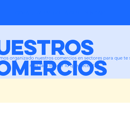
GOZATU ZARAUTZ ETA GURE DENDAK!
uestroS
OMERCIOS
mos organizado nuestros comercios en sectores para que te 
mas fácil buscar lo que necesitas.