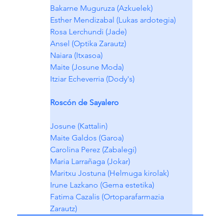
Bakarne Muguruza (Azkuelek)
Esther Mendizabal (Lukas ardotegia)
Rosa Lerchundi (Jade)
Ansel (Optika Zarautz)
Naiara (Itxasoa)
Maite (Josune Moda)
Itziar Echeverria (Dody's)
Roscón de Sayalero
Josune (Kattalin)
Maite Galdos (Garoa)
Carolina Perez (Zabalegi)
Maria Larrañaga (Jokar)
Maritxu Jostuna (Helmuga kirolak)
Irune Lazkano (Gema estetika)
Fatima Cazalis (Ortoparafarmazia 
Zarautz)