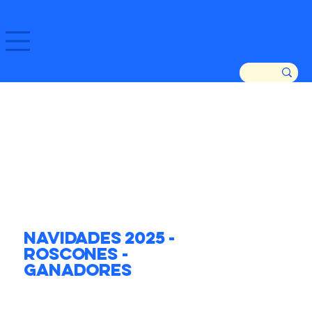
GOZATU ZARAUTZ ETA GURE DENDAK!
Navidades 2025 -
Roscones -
Ganadores