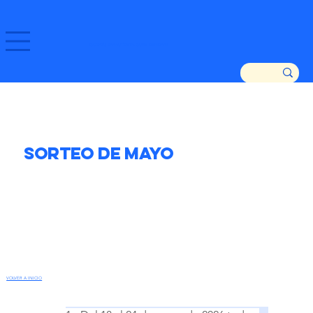
GOZATU ZARAUTZ ETA GURE DENDAK!
Sorteo de Mayo
VOLVER A INICIO