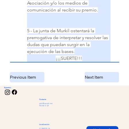
Asociación y/o los medios de 
comunicación al recibir su premio.
5 - La junta de Murkil ostentará la 
prerrogativa de interpretar y resolver las 
dudas que puedan surgir en la 
ejecución de las bases.
¡¡¡SUERTE!!!
Previous Item
Next Item
Síguenos
Contacto
gatc@zarautz.eus
943 00 51 29
Localización
C/ SALEGI 14