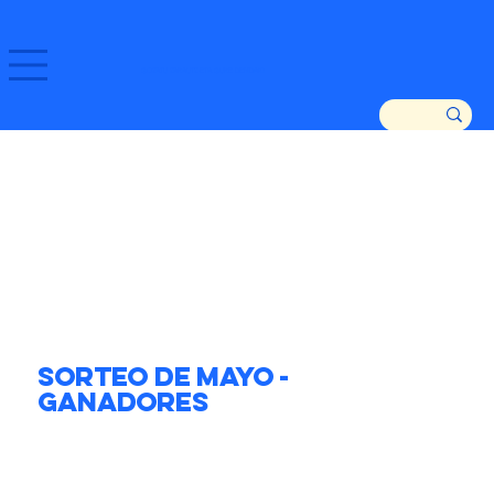
GOZATU ZARAUTZ ETA GURE DENDAK!
Sorteo de Mayo -
Ganadores