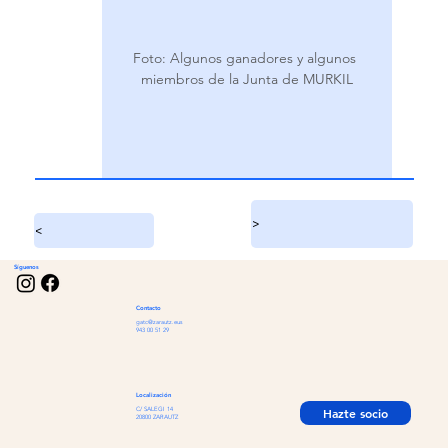
Foto: Algunos ganadores y algunos 
miembros de la Junta de MURKIL
>
<
Síguenos
Contacto
gatc@zarautz.eus
943 00 51 29
Localización
Hazte socio
C/ SALEGI 14
20800 ZARAUTZ