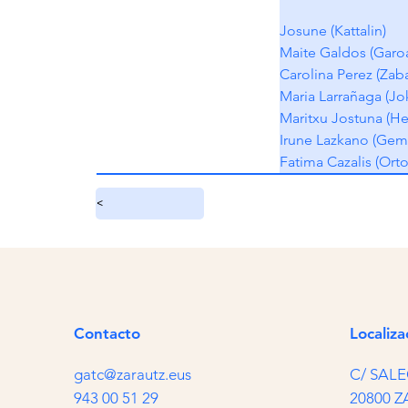
Josune (Kattalin)
Maite Galdos (Garo
Carolina Perez (Zaba
Maria Larrañaga (Jo
Maritxu Jostuna (He
Irune Lazkano (Gema
Fatima Cazalis (Ort
<
Contacto
Localiza
gatc@zarautz.eus
C/ SALE
943 00 51 29
20800 