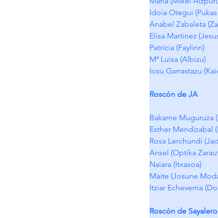
Maria (Mikel Aizpur
Idoia Otegui (Pukas 
Anabel Zabaleta (Za
Elisa Martinez (Jesus
Patricia (Faylinn)
Mª Luisa (Albizu)
Iosu Garrastazu (Kai
Roscón de JA
Bakarne Muguruza (
Esther Mendizabal (
Rosa Lerchundi (Jad
Ansel (Optika Zaraut
Naiara (Itxasoa)
Maite (Josune Mod
Itziar Echeverria (Do
Roscón de Sayalero