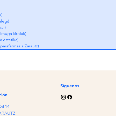
a)
legi)
kar)
lmuga kirolak)
 estetika)
oparafarmazia Zarautz)
Síguenos
ción
GI 14
ZARAUTZ