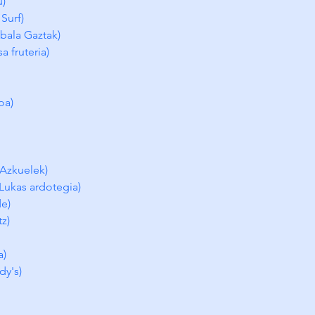
u)
Surf)
bala Gaztak)
a fruteria)
oa)
Azkuelek)
Lukas ardotegia)
e)
z)
a)
dy's)