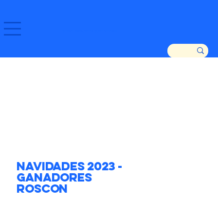
GOZATU ZARAUTZ ETA GURE DENDAK!
Navidades 2023 -
Ganadores
Roscon