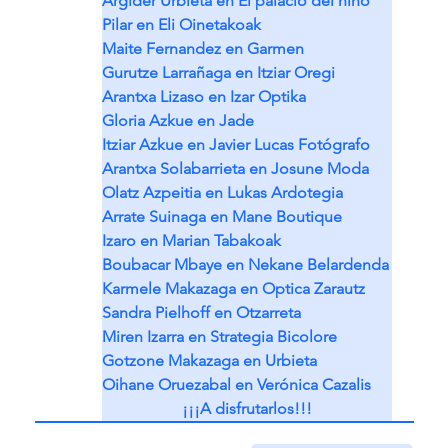
Argider Urbieta en El palacio del niño
Pilar en Eli Oinetakoak
Maite Fernandez en Garmen
Gurutze Larrañaga en Itziar Oregi
Arantxa Lizaso en Izar Optika
Gloria Azkue en Jade
Itziar Azkue en Javier Lucas Fotógrafo
Arantxa Solabarrieta en Josune Moda
Olatz Azpeitia en Lukas Ardotegia
Arrate Suinaga en Mane Boutique
Izaro en Marian Tabakoak
Boubacar Mbaye en Nekane Belardenda
Karmele Makazaga en Optica Zarautz
Sandra Pielhoff en Otzarreta 
Miren Izarra en Strategia Bicolore
Gotzone Makazaga en Urbieta 
Oihane Oruezabal en Verónica Cazalis
¡¡¡A disfrutarlos!!!