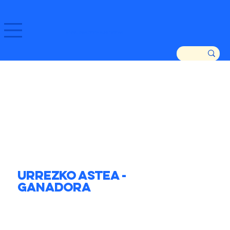
GOZATU ZARAUTZ ETA GURE DENDAK!
Urrezko Astea -
Ganadora