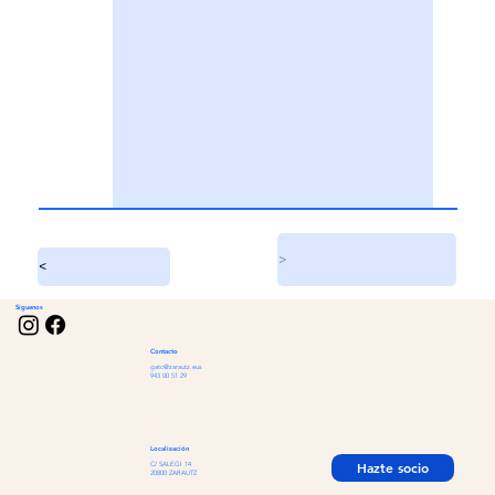
>
<
Síguenos
Contacto
gatc@zarautz.eus
943 00 51 29
Localización
Hazte socio
C/ SALEGI 14
20800 ZARAUTZ