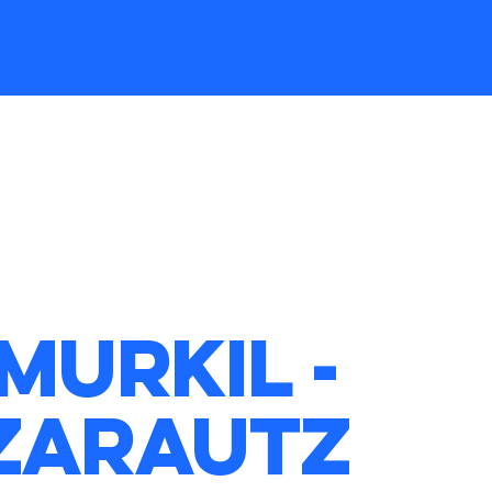
GOZATU ZARAUTZ ETA GURE DENDAK!
MURKIL -
Zarautz