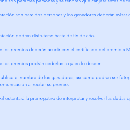
cine son para tres personas y se tendrán que canjear antes de fi
tación son para dos personas y los ganadores deberán avisar co
tación podrán disfrutarse hasta de fin de año.
e los premios deberán acudir con el certificado del premio a M
de los premios podrán cederlos a quien lo deseen
público el nombre de los ganadores, así como podrán ser fotogr
omunicación al recibir su premio.
kil ostentará la prerrogativa de interpretar y resolver las dudas