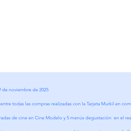
l 9 de noviembre de 2025
á entre todas las compras realizadas con la Tarjeta Murkil en com
tradas de cine en Cine Modelo y 5 menús degustación  en el rest