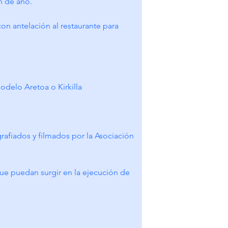
n de año.
n antelación al restaurante para 
odelo Aretoa o Kirkilla
afiados y filmados por la Asociación 
 que puedan surgir en la ejecución de 