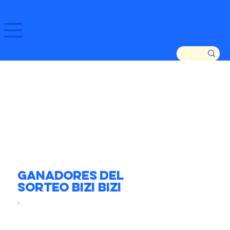
GOZATU ZARAUTZ ETA GURE DENDAK!
Ganadores del
sorteo Bizi Bizi
g