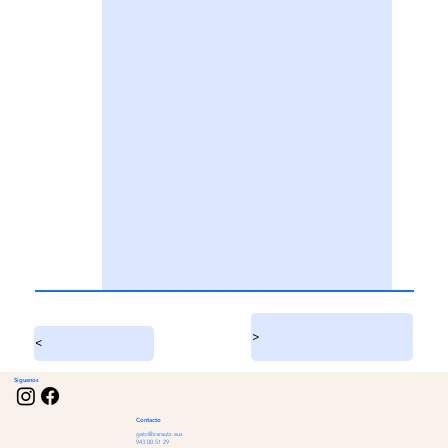
>
<
Síguenos
Contacto
gatc@zarautz.eus
943 00 51 29