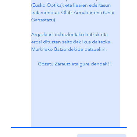
(Eusko Optika); eta Ilearen edertasun 
tratamendua, Olatz Arruabarrena (Unai 
Garrastazu)
Argazkian, irabazleetako batzuk eta 
erosi dituzten saltokiak ikus daitezke, 
Murkileko Batzordekide batzuekin.
Gozatu Zarautz eta gure dendak!!!