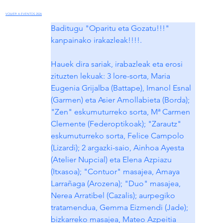
VOLVER A EVENTOS 2026
Baditugu "Oparitu eta Gozatu!!!" 
kanpainako irakazleak!!!!.
Hauek dira sariak, irabazleak eta erosi 
zituzten lekuak: 3 lore-sorta, Maria 
Eugenia Grijalba (Battape), Imanol Esnal 
(Garmen) eta Asier Amollabieta (Borda); 
"Zen" eskumuturreko sorta, Mª Carmen 
Clemente (Federoptikoak); "Zarautz" 
eskumuturreko sorta, Felice Campolo 
(Lizardi); 2 argazki-saio, Ainhoa Ayesta 
(Atelier Nupcial) eta Elena Azpiazu 
(Itxasoa); "Contuor" masajea, Amaya 
Larrañaga (Arozena); "Duo" masajea, 
Nerea Arratibel (Cazalis); aurpegiko 
tratamendua, Gemma Eizmendi (Jade); 
bizkarreko masajea, Mateo Azpeitia 