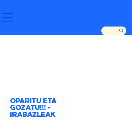
GOZATU ZARAUTZ ETA GURE DENDAK!
Oparitu eta
Gozatu!!! -
Irabazleak