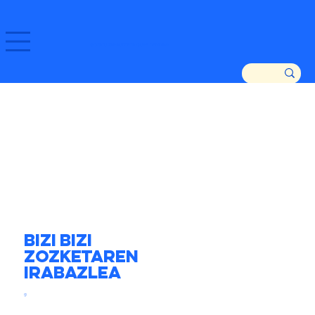
GOZATU ZARAUTZ ETA GURE DENDAK!
Bizi Bizi
zozketaren
irabazlea
g