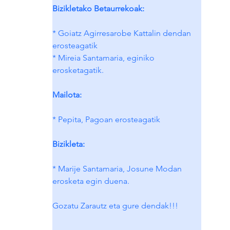
Bizikletako Betaurrekoak:
* Goiatz Agirresarobe Kattalin dendan 
erosteagatik
* Mireia Santamaria, eginiko 
erosketagatik.
Mailota:
* Pepita, Pagoan erosteagatik
Bizikleta:
* Marije Santamaria, Josune Modan 
erosketa egin duena.
Gozatu Zarautz eta gure dendak!!!