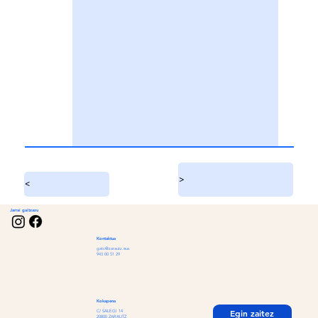
>
<
Jarrai gaitzazu
Kontaktua
gatc@zarautz.eus
943 00 51 29
Kokapena
Egin zaitez
C/ SALEGI 14
20800 ZARAUTZ