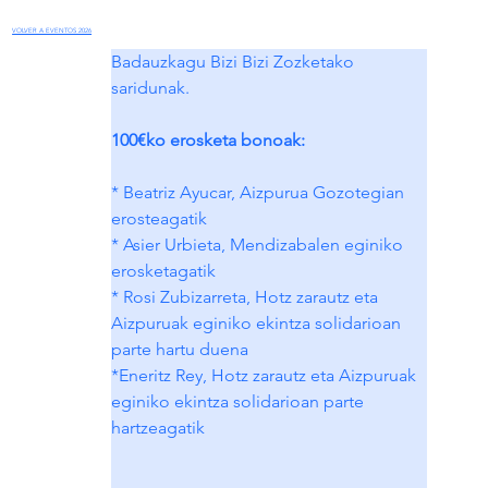
VOLVER A EVENTOS 2026
Badauzkagu Bizi Bizi Zozketako 
saridunak.
100€ko erosketa bonoak:
* Beatriz Ayucar, Aizpurua Gozotegian  
erosteagatik
* Asier Urbieta, Mendizabalen eginiko 
erosketagatik
* Rosi Zubizarreta, Hotz zarautz eta 
Aizpuruak eginiko ekintza solidarioan 
parte hartu duena
*Eneritz Rey, Hotz zarautz eta Aizpuruak 
eginiko ekintza solidarioan parte 
hartzeagatik