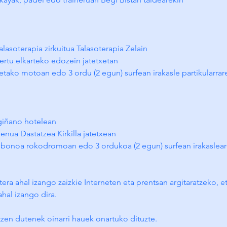
alasoterapia zirkuitua Talasoterapia Zelain
Gertu elkarteko edozein jatetxetan
tako motoan edo 3 ordu (2 egun) surfean irakasle partikularrar
giñano hotelean
Menua Dastatzea Kirkilla jatetxean
 bonoa rokodromoan edo 3 ordukoa (2 egun) surfean irakaslear
 atera ahal izango zaizkie Interneten eta prentsan argitaratzeko,
ahal izango dira.
tzen dutenek oinarri hauek onartuko dituzte.