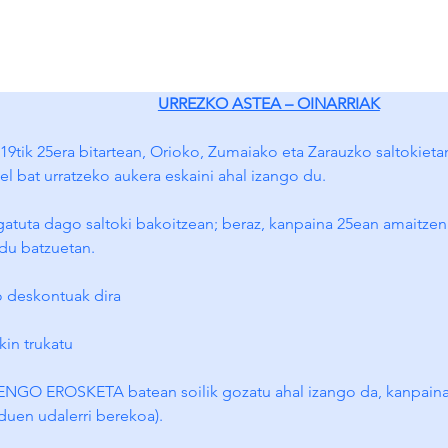
URREZKO ASTEA – OINARRIAK
19tik 25era bitartean, Orioko, Zumaiako eta Zarauzko saltokieta
l bat urratzeko aukera eskaini ahal izango du.
gatuta dago saltoki bakoitzean; beraz, kanpaina 25ean amaitzen
du batzuetan.
ko deskontuak dira
ekin trukatu
GO EROSKETA batean soilik gozatu ahal izango da, kanpainari
i duen udalerri berekoa).