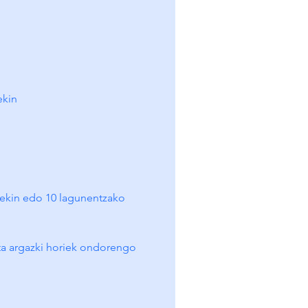
ekin
ekin edo 10 lagunentzako 
 eta argazki horiek ondorengo 