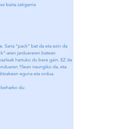
z baita zatigarria
e. Saria “pack” bat da eta ezin da 
ck”-aren jardueraren batean 
bazleak hartuko du bere gain. EZ da 
nduaren 15ean iraungiko da, eta 
 ditzakeen eguna eta ordua.
u beharko du: