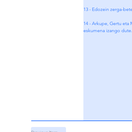
13 - Edozein zerga-bete
14 - Arkupe, Gertu eta 
eskumena izango dute