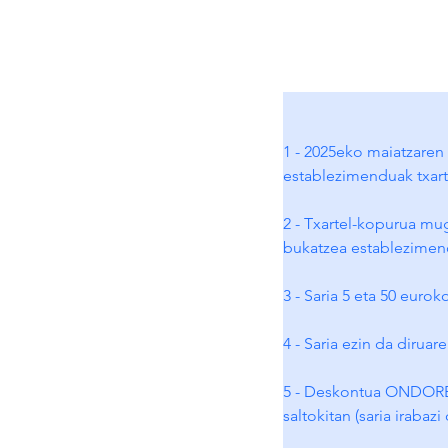
1 - 2025eko maiatzaren 
establezimenduak txarte
2 - Txartel-kopurua mu
bukatzea establezimen
3 - Saria 5 eta 50 euro
4 - Saria ezin da diruar
5 - Deskontua ONDOREN
saltokitan (saria irabaz