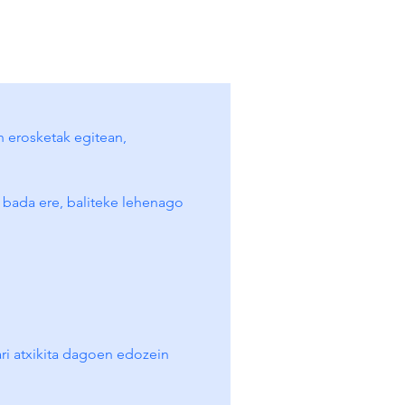
n erosketak egitean, 
 bada ere, baliteke lehenago 
 atxikita dagoen edozein 