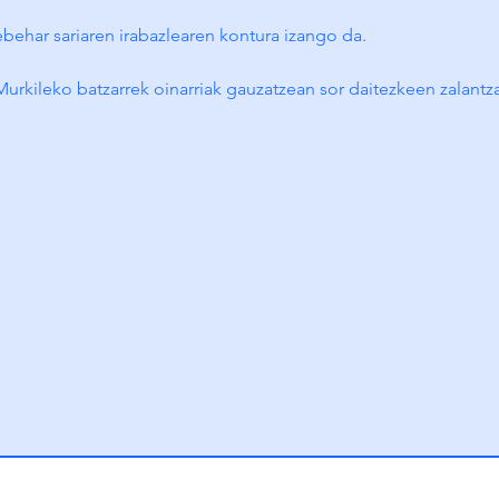
behar sariaren irabazlearen kontura izango da.
Murkileko batzarrek oinarriak gauzatzean sor daitezkeen zalantza
.