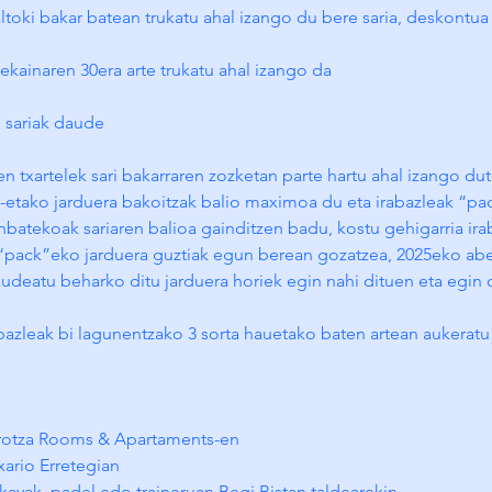
altoki bakar batean trukatu ahal izango du bere saria, deskontua e
kainaren 30era arte trukatu ahal izango da
o sariak daude
ren txartelek sari bakarraren zozketan parte hartu ahal izango dut
k-etako jarduera bakoitzak balio maximoa du eta irabazleak “pa
batekoak sariaren balioa gainditzen badu, kostu gehigarria ira
“pack”eko jarduera guztiak egun berean gozatzea, 2025eko abe
kudeatu beharko ditu jarduera horiek egin nahi dituen eta egin
abazleak bi lagunentzako 3 sorta hauetako baten artean aukerat
irotza Rooms & Apartaments-en
xario Erretegian
a kayak, padel edo traineruan Begi Bistan taldearekin