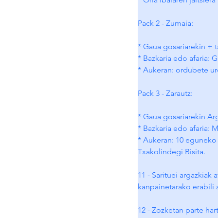
Pack 2 - Zumaia:
* Gaua gosariarekin + t
* Bazkaria edo afaria: 
* Aukeran: ordubete ure
Pack 3 - Zarautz:
* Gaua gosariarekin Ar
* Bazkaria edo afaria: 
* Aukeran: 10 eguneko
Txakolindegi Bisita.
11 - Sarituei argazkiak
kanpainetarako erabili 
12 - Zozketan parte har