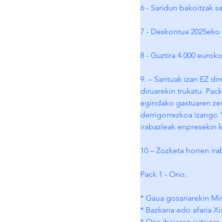
6 - Saridun bakoitzak s
7 - Deskontua 2025eko e
8 - Guztira 4.000 eurok
9. – Sarituak izan EZ di
diruarekin trukatu. Pac
egindako gastuaren zen
derrigorrezkoa izango 
irabazleak enpresekin 
10 – Zozketa horren ir
Pack 1 - Orio:
* Gaua gosariarekin M
* Bazkaria edo afaria Xi
* Oria ibaiaren jaitsier