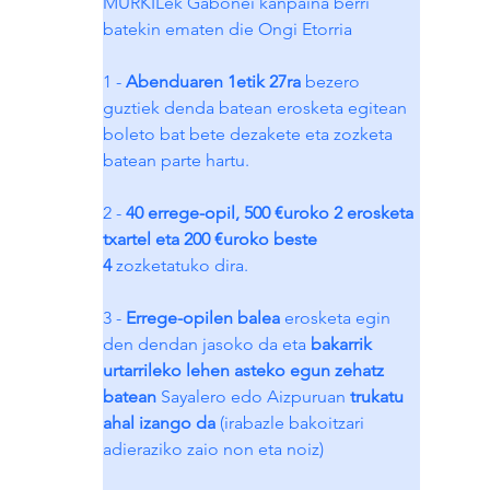
MURKILek Gabonei kanpaina berri 
batekin ematen die Ongi Etorria
1 - 
Abenduaren 1etik 27ra
 bezero 
guztiek denda batean erosketa egitean 
boleto bat bete dezakete eta zozketa 
batean parte hartu.
2 - 
40 errege-opil, 500 €uroko 2 erosketa 
txartel eta 200 €uroko beste 
4
 zozketatuko dira.
3 - 
Errege-opilen balea
 erosketa egin 
den dendan jasoko da eta 
bakarrik 
urtarrileko lehen asteko egun zehatz 
batean
 Sayalero edo Aizpuruan
 trukatu 
ahal izango da
 (irabazle bakoitzari 
adieraziko zaio non eta noiz)