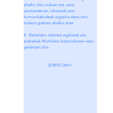
ahalko ditu orduan eta, saria 
jasotzerakoan, elkarteak zein 
komunikabideek argazkia atera zein 
bideoz grabatu ahalko dute.
8 - Bestelako zalantza argiketak eta 
erabakiak Murkileko batzordearen esku 
gelditzen dira.
ZORTE ON!!!