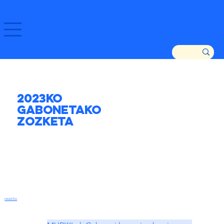
GOZATU ZARAUTZ ETA GURE DENDAK!
2023ko
Gabonetako
Zozketa
HASIERA