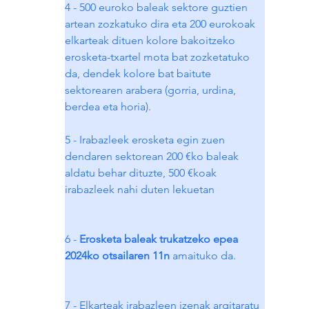
4 - 500 euroko baleak sektore guztien 
artean zozkatuko dira eta 200 eurokoak 
elkarteak dituen kolore bakoitzeko 
erosketa-txartel mota bat zozketatuko 
da, dendek kolore bat baitute 
sektorearen arabera (gorria, urdina, 
berdea eta horia).
5 - Irabazleek erosketa egin zuen 
dendaren sektorean 200 €ko baleak 
aldatu behar dituzte, 500 €koak 
irabazleek nahi duten lekuetan
6 - 
Erosketa baleak trukatzeko epea 
2024ko otsailaren 11n
 amaituko da.
7 - Elkarteak irabazleen izenak argitaratu 