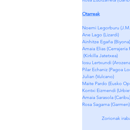
Otarreak
Noemi Legorburu (J.M. 
Ane Lago (Lizardi) 
Ainhitze Egaña (Biyona
Amaia Elias (Cerrajería
 (Kirkilla Jatetxea)
Iosu Lertxundi (Arozena
Pilar Echaniz (Pagoa L
Julian (Vulcano) 
Maite Pardo (Eusko Opt
Kontxi Eizmendi (Urbiet
Amaia Sarasola (Caribu)
Rosa Sagarna (Garmen)
Zorionak irab