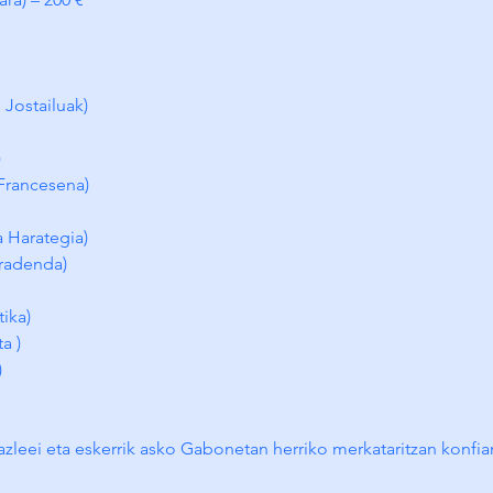
Jostailuak) 
)
 Francesena) 
 Harategia) 
oradenda) 
ika) 
a ) 
 
 
azleei eta eskerrik asko Gabonetan herriko merkataritzan konfia