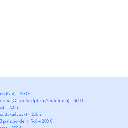
n (Nui) – 500 €
ona (Olaizola Optika Audiologia) – 500 €
s) – 200 €
a Bakailauak) – 200 €
 palacio del niño) – 200 €
ra) – 200 €