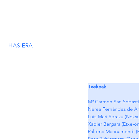
HASIERA
Txekeak
Mª Carmen San Sebastia
Nerea Fernández de Ant
Luis Mari Sorazu (Neksu
Xabier Bergara (Etxe-on
Paloma Marinamendi (El
Rosa Zubizarreta (Ganba