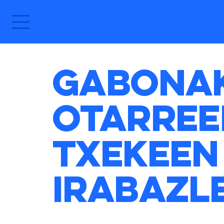
Gabonak
Otarree
Txekeen
irabazl