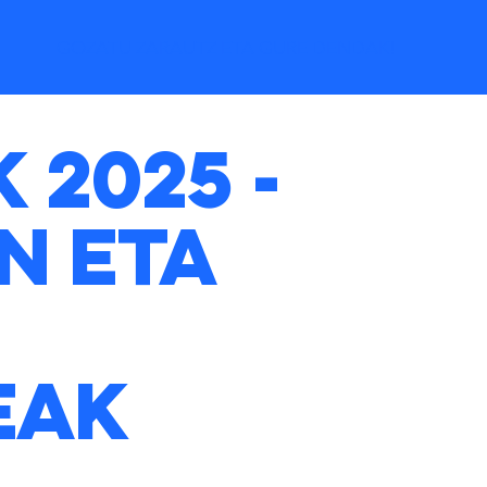
GOZATU ZARAUTZ ETA GURE DENDAK!
 2025 -
n eta
eak