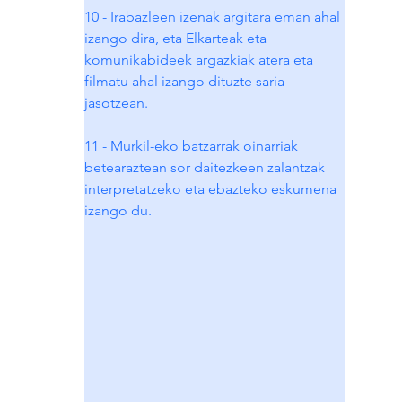
10 - Irabazleen izenak argitara eman ahal 
izango dira, eta Elkarteak eta 
komunikabideek argazkiak atera eta 
filmatu ahal izango dituzte saria 
jasotzean.
11 - Murkil-eko batzarrak oinarriak 
betearaztean sor daitezkeen zalantzak 
interpretatzeko eta ebazteko eskumena 
izango du.