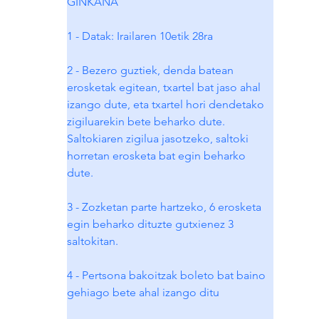
GINKANA
1 - Datak: Irailaren 10etik 28ra
2 - Bezero guztiek, denda batean 
erosketak egitean, txartel bat jaso ahal 
izango dute, eta txartel hori dendetako 
zigiluarekin bete beharko dute. 
Saltokiaren zigilua jasotzeko, saltoki 
horretan erosketa bat egin beharko 
dute.
3 - Zozketan parte hartzeko, 6 erosketa 
egin beharko dituzte gutxienez 3 
saltokitan.
4 - Pertsona bakoitzak boleto bat baino 
gehiago bete ahal izango ditu