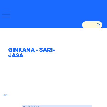
GOZATU ZARAUTZ ETA GURE DENDAK!
Ginkana - Sari-
Jasa
HASIERA