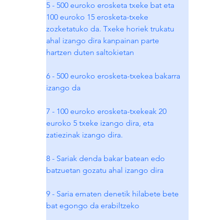
5 - 500 euroko erosketa txeke bat eta 
100 euroko 15 erosketa-txeke 
zozketatuko da. Txeke horiek trukatu 
ahal izango dira kanpainan parte 
hartzen duten saltokietan
6 - 500 euroko erosketa-txekea bakarra 
izango da
7 - 100 euroko erosketa-txekeak 20 
euroko 5 txeke izango dira, eta 
zatiezinak izango dira.
8 - Sariak denda bakar batean edo 
batzuetan gozatu ahal izango dira
9 - Saria ematen denetik hilabete bete 
bat egongo da erabiltzeko