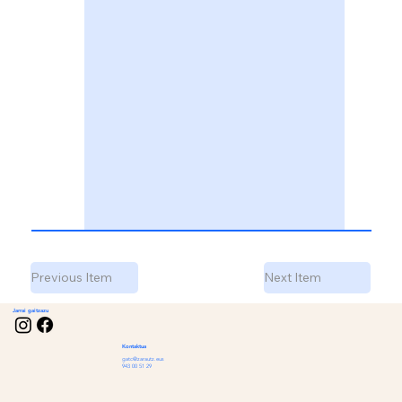
Previous Item
Next Item
Jarrai gaitzazu
Kontaktua
gatc@zarautz.eus
943 00 51 29