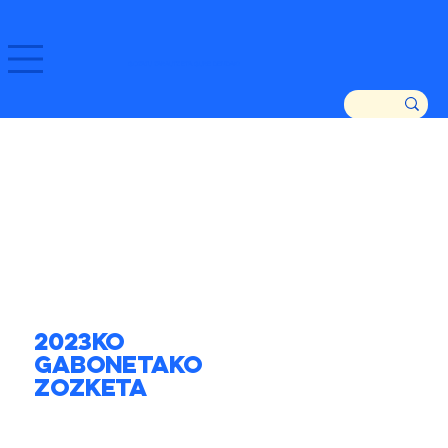
GOZATU ZARAUTZ ETA GURE DENDAK!
2023ko
Gabonetako
Zozketa