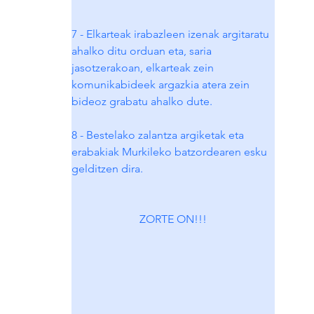
7 - Elkarteak irabazleen izenak argitaratu 
ahalko ditu orduan eta, saria 
jasotzerakoan, elkarteak zein 
komunikabideek argazkia atera zein 
bideoz grabatu ahalko dute.
8 - Bestelako zalantza argiketak eta 
erabakiak Murkileko batzordearen esku 
gelditzen dira.
ZORTE ON!!!