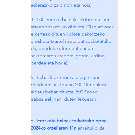
adieraziko zaio non eta noiz)
4 - 500 euroko baleak sektore guztien 
artean zozkatuko dira eta 200 eurokoak 
elkarteak dituen kolore bakoitzeko 
erosketa-txartel mota bat zozketatuko 
da, dendek kolore bat baitute 
sektorearen arabera (gorria, urdina, 
berdea eta horia).
5 - Irabazleek erosketa egin zuen 
dendaren sektorean 200 €ko baleak 
aldatu behar dituzte, 500 €koak 
irabazleek nahi duten lekuetan
6 - 
Erosketa baleak trukatzeko epea 
2024ko otsailaren 11n
 amaituko da.