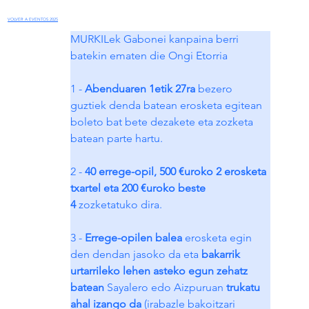
VOLVER A EVENTOS 2025
MURKILek Gabonei kanpaina berri 
batekin ematen die Ongi Etorria
1 - 
Abenduaren 1etik 27ra
 bezero 
guztiek denda batean erosketa egitean 
boleto bat bete dezakete eta zozketa 
batean parte hartu.
2 - 
40 errege-opil, 500 €uroko 2 erosketa 
txartel eta 200 €uroko beste 
4
 zozketatuko dira.
3 - 
Errege-opilen balea
 erosketa egin 
den dendan jasoko da eta 
bakarrik 
urtarrileko lehen asteko egun zehatz 
batean
 Sayalero edo Aizpuruan
 trukatu 
ahal izango da
 (irabazle bakoitzari 