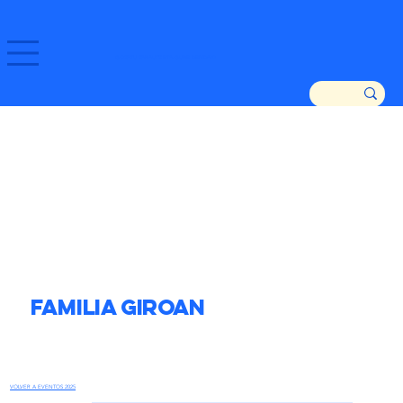
GOZATU ZARAUTZ ETA GURE DENDAK!
Familia Giroan
VOLVER A EVENTOS 2025