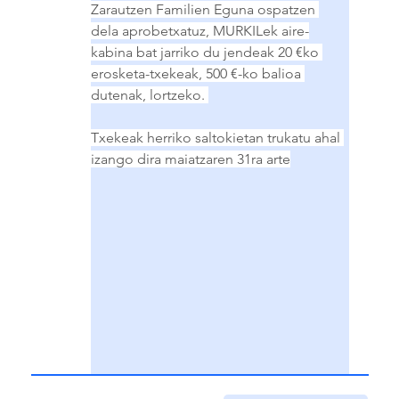
Zarautzen Familien Eguna ospatzen 
dela aprobetxatuz, MURKILek aire-
kabina bat jarriko du jendeak 20 €ko 
erosketa-txekeak, 500 €-ko balioa 
dutenak, lortzeko. 
Txekeak herriko saltokietan trukatu ahal 
izango dira maiatzaren 31ra arte