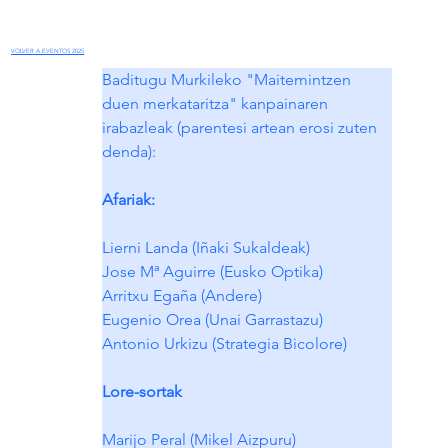
VOLVER A EVENTOS 2025
Baditugu Murkileko "Maitemintzen 
duen merkataritza" kanpainaren 
irabazleak (parentesi artean erosi zuten 
denda):
Afariak:
Lierni Landa (Iñaki Sukaldeak)
Jose Mª Aguirre (Eusko Optika)
Arritxu Egaña (Andere)
Eugenio Orea (Unai Garrastazu)
Antonio Urkizu (Strategia Bicolore)
Lore-sortak
Marijo Peral (Mikel Aizpuru)