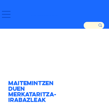
GOZATU ZARAUTZ ETA GURE DENDAK!
Maitemintzen
duen
merkataritza-
Irabazleak