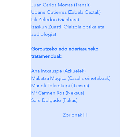
Juan Carlos Morras (Transit)
Udane Gutierrez (Zabala Gaztak)
Lili Zeledon (Ganbara)
Izaskun Zuasti (Olaizola optika eta 
audiologia)
Gorputzeko edo edertasuneko 
tratamenduak:
Ana Intxauspe (Azkuelek)
Makatza Múgica (Cazalis oinetakoak)
Manoli Tolaretxipi (Itxasoa)
Mª Carmen Ros (Neksus)
Sare Delgado (Pukas)
Zorionak!!!