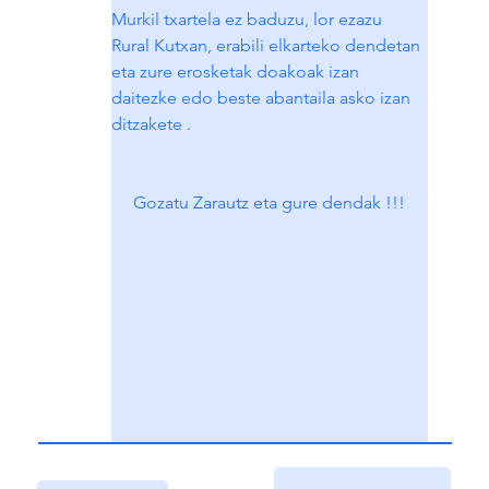
Murkil txartela ez baduzu, lor ezazu 
Rural Kutxan, erabili elkarteko dendetan 
eta zure erosketak doakoak izan 
daitezke edo beste abantaila asko izan 
ditzakete .
Gozatu Zarautz eta gure dendak !!!