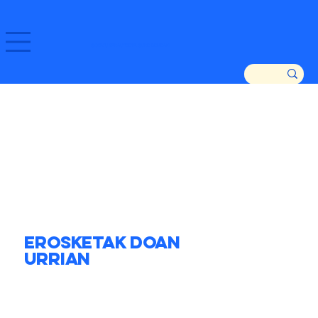
GOZATU ZARAUTZ ETA GURE DENDAK!
Erosketak Doan
Urrian