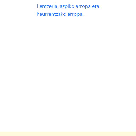
​Lentzeria, azpiko arropa eta
haurrentzako arropa.