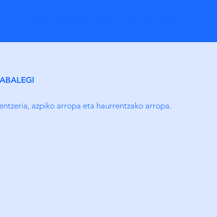
GOZATU ZARAUTZ ETA GURE DENDAK!
ABALEGI
entzeria, azpiko arropa eta haurrentzako arropa.