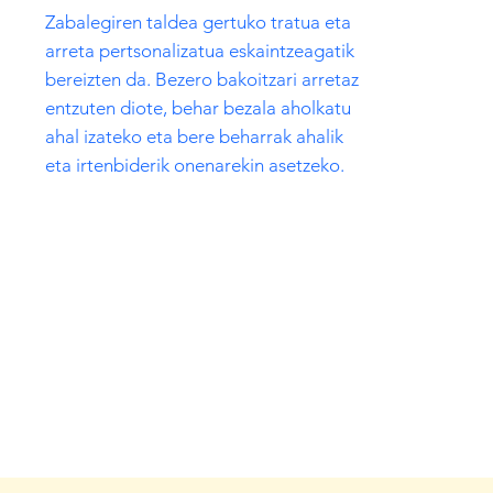
Zabalegiren taldea gertuko tratua eta
arreta pertsonalizatua eskaintzeagatik
bereizten da. Bezero bakoitzari arretaz
entzuten diote, behar bezala aholkatu
ahal izateko eta bere beharrak ahalik
eta irtenbiderik onenarekin asetzeko.