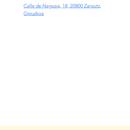
Calle de Nagusia, 18, 20800 Zarautz,
Gipuzkoa