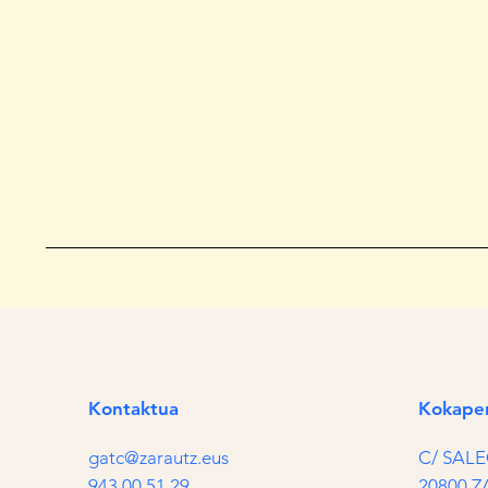
Kontaktua
Kokape
gatc@zarautz.eus
C/ SALE
943 00 51 29
20800 