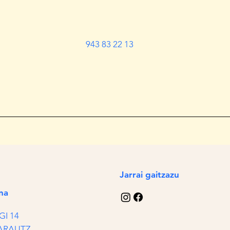
943 83 22 13
Jarrai gaitzazu
na
GI 14
ZARAUTZ