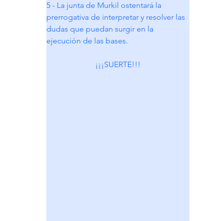
5 - La junta de Murkil ostentará la 
prerrogativa de interpretar y resolver las 
dudas que puedan surgir en la 
ejecución de las bases.
¡¡¡SUERTE!!!