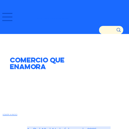
GOZATU ZARAUTZ ETA GURE DENDAK!
Comercio que
Enamora
VOLVER A INICIO