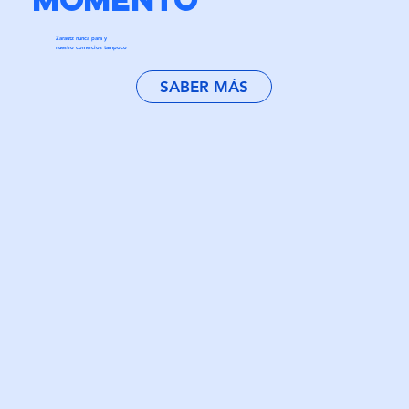
Zarautz nunca para y
nuestro comercios tampoco
SABER MÁS