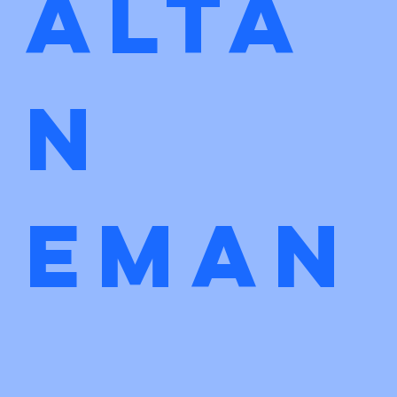
Alta
n 
eman