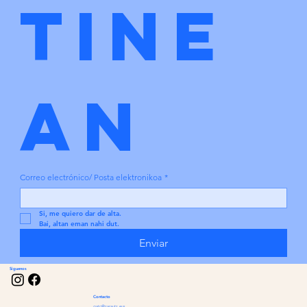
tine
an
Correo electrónico/ Posta elektronikoa
*
Si, me quiero dar de alta.
Bai, altan eman nahi dut.
Enviar
Síguenos
Contacto
gatc@zarautz.eus