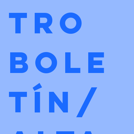
tro 
bole
tín/