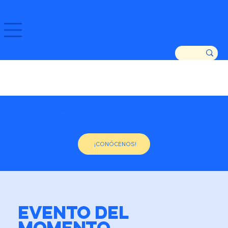
GOZATU ZARAUTZ ETA GURE DENDAK!
ASOCIACIÓN DE COMERCIANTES DE ZARAUTZ
DESDE 1982
¡CONÓCENOS!
EVENTO DEL
MOMENTO