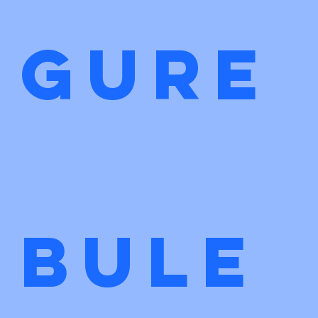
gure
bule