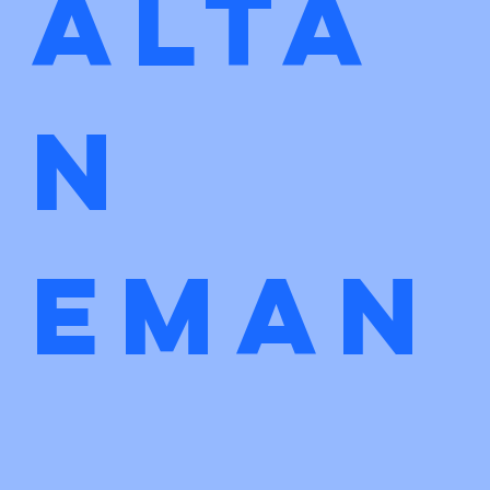
Alta
n 
eman