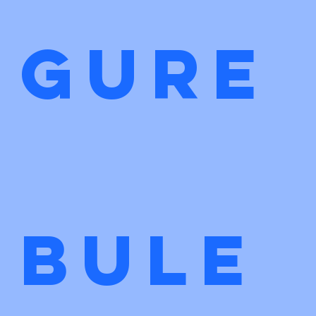
gure
bule