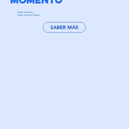
Zarautz nunca para y
nuestro comercios tampoco
SABER MÁS