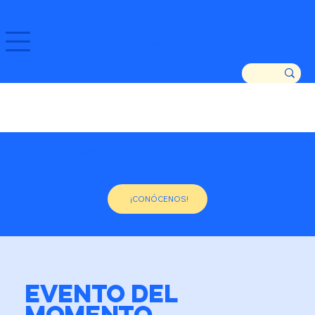
GOZATU ZARAUTZ ETA GURE DENDAK!
ASOCIACIÓN DE COMERCIANTES DE ZARAUTZ
DESDE 1982
¡CONÓCENOS!
EVENTO DEL
MOMENTO