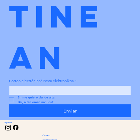
tine
an
Correo electrónico/ Posta elektronikoa
*
Si, me quiero dar de alta.
Bai, altan eman nahi dut.
Enviar
Síguenos
Contacto
gatc@zarautz.eus