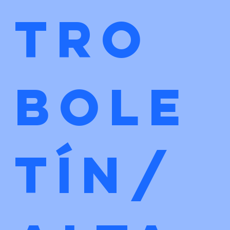
tro 
bole
tín/