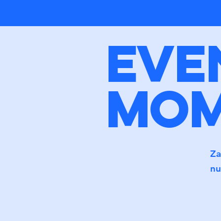
EVE
MOM
Za
nu