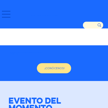
GOZATU ZARAUTZ ETA GURE DENDAK!
ASOCIACIÓN DE COMERCIANTES DE ZARAUTZ
DESDE 1982
¡CONÓCENOS!
EVENTO DEL
MOMENTO