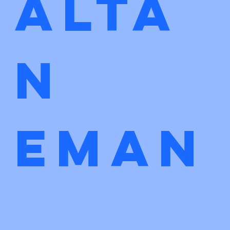
Alta
n 
eman