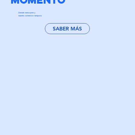
Zarautz nunca para y
nuestro comercios tampoco
SABER MÁS