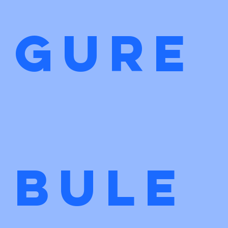
gure
bule