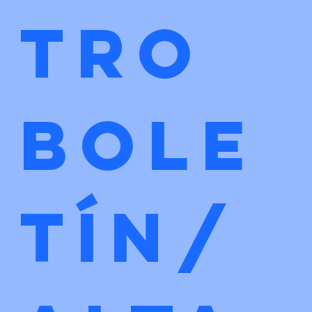
tro 
bole
tín/