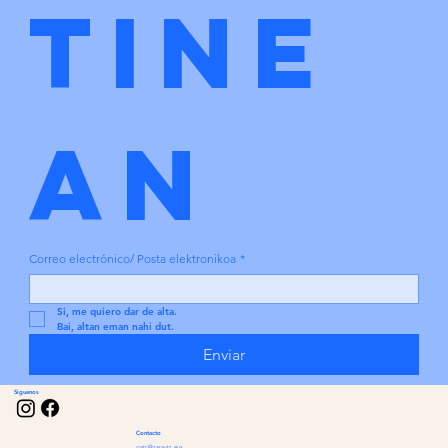
tine
an
Correo electrónico/ Posta elektronikoa
*
Si, me quiero dar de alta.
Bai, altan eman nahi dut.
Enviar
Síguenos
Contacto
gatc@zarautz.eus