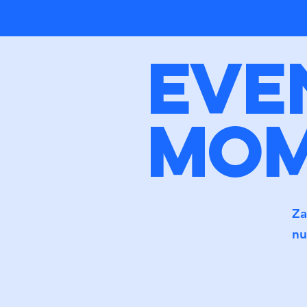
EVE
MOM
Za
nu