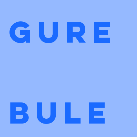
gure
bule