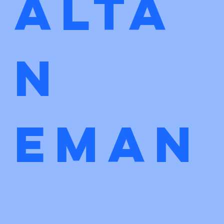
Alta
n 
eman