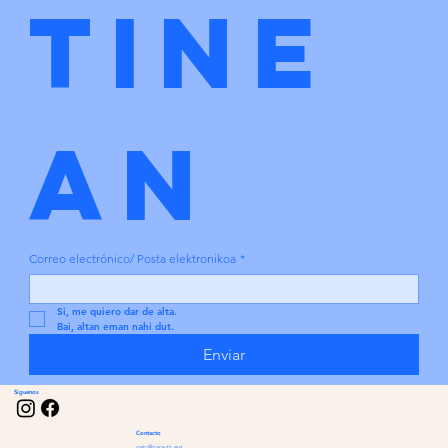
tine
an
Correo electrónico/ Posta elektronikoa
*
Si, me quiero dar de alta.
Bai, altan eman nahi dut.
Enviar
Síguenos
Contacto
gatc@zarautz.eus