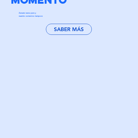
Zarautz nunca para y
nuestro comercios tampoco
SABER MÁS