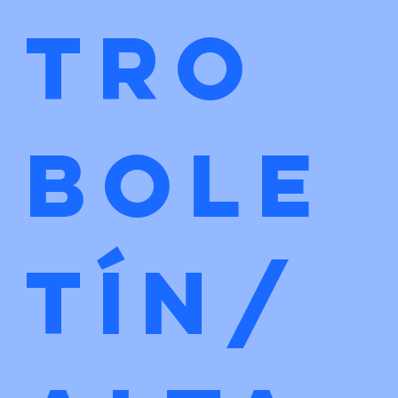
tro 
bole
tín/