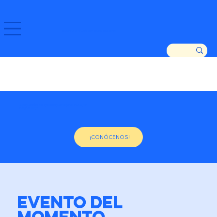
GOZATU ZARAUTZ ETA GURE DENDAK!
ASOCIACIÓN DE COMERCIANTES DE ZARAUTZ
DESDE 1982
¡CONÓCENOS!
EVENTO DEL
MOMENTO