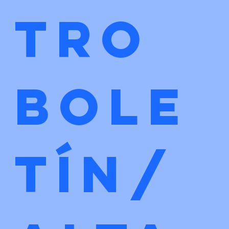
tro 
bole
tín/