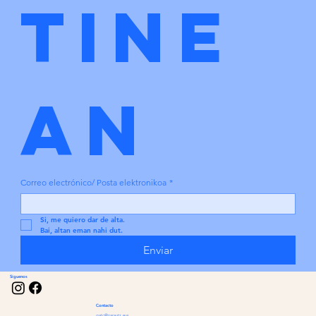
tine
an
Correo electrónico/ Posta elektronikoa
*
Si, me quiero dar de alta.
Bai, altan eman nahi dut.
Enviar
Síguenos
Contacto
gatc@zarautz.eus