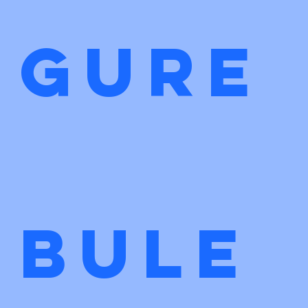
gure
bule