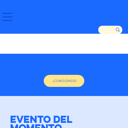
GOZATU ZARAUTZ ETA GURE DENDAK!
ASOCIACIÓN DE COMERCIANTES DE ZARAUTZ
DESDE 1982
¡CONÓCENOS!
EVENTO DEL
MOMENTO