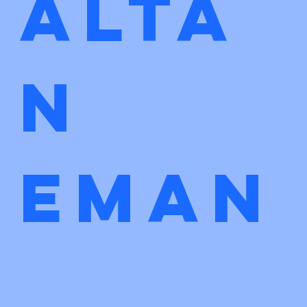
Alta
n 
eman