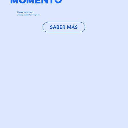
Zarautz nunca para y
nuestro comercios tampoco
SABER MÁS