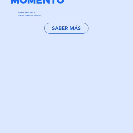
Zarautz nunca para y
nuestro comercios tampoco
SABER MÁS