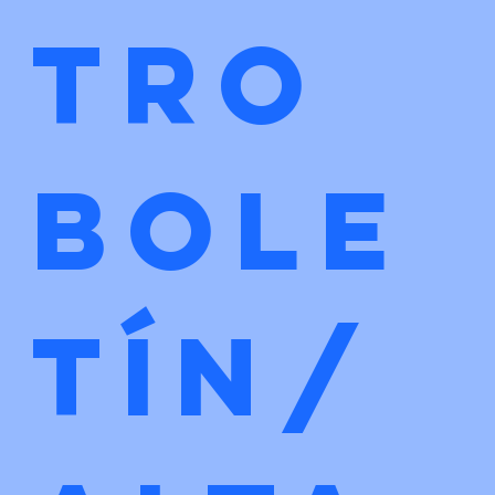
tro 
bole
tín/