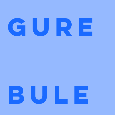
gure
bule