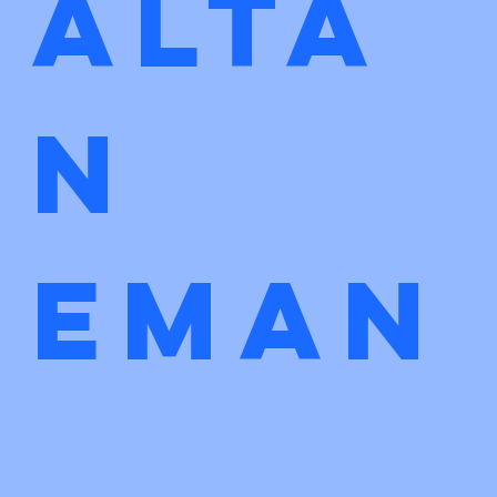
Alta
n 
eman