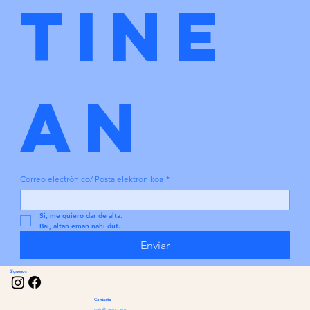
tine
an
Correo electrónico/ Posta elektronikoa
*
Si, me quiero dar de alta.
Bai, altan eman nahi dut.
Enviar
Síguenos
Contacto
gatc@zarautz.eus