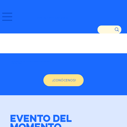
GOZATU ZARAUTZ ETA GURE DENDAK!
ASOCIACIÓN DE COMERCIANTES DE ZARAUTZ
DESDE 1982
¡CONÓCENOS!
EVENTO DEL
MOMENTO